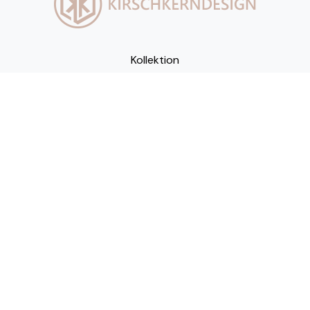
Kollektion
Marke
Kontakt
Impressum
Steinäcker 36
88048 Friedrichshafen
MOBIL:
+49 171 263 24 43
MAIL:
info@kirschkerndesign.de
COPYRIGHT 2022 ©
KIRSCHKERNDESIGN