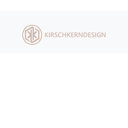
Kollektion
Marke
Kontakt
Impressum
Steinäcker 36
88048 Friedrichshafen
MOBIL:
+49 171 263 24 43