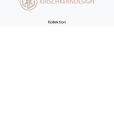
Kollektion
Marke
Kontakt
Impressum
Steinäcker 36
88048 Friedrichshafen
MOBIL:
+49 171 263 24 43
MAIL:
info@kirschkerndesign.de
COPYRIGHT 2022 ©
KIRSCHKERNDESIGN